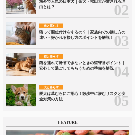
海外で人気の日本犬｜柴犬・秋田犬が愛される理
由とは？
猫と暮らす
猫って順位付けをするの？｜家族内での接し方の
違い・好かれる接し方のポイントを解説！
猫と暮らす
猫を連れて帰省できないときの留守番ポイント｜
安心して過ごしてもらうための準備を解説
犬と暮らす
愛犬は草むらにご用心！散歩中に潜むリスクと安
全対策の方法
FEATURE