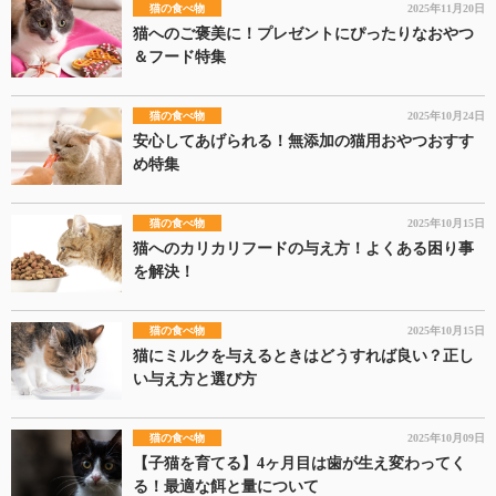
猫の食べ物
2025年11月20日
猫へのご褒美に！プレゼントにぴったりなおやつ
＆フード特集
猫の食べ物
2025年10月24日
安心してあげられる！無添加の猫用おやつおすす
め特集
猫の食べ物
2025年10月15日
猫へのカリカリフードの与え方！よくある困り事
を解決！
猫の食べ物
2025年10月15日
猫にミルクを与えるときはどうすれば良い？正し
い与え方と選び方
猫の食べ物
2025年10月09日
【子猫を育てる】4ヶ月目は歯が生え変わってく
る！最適な餌と量について