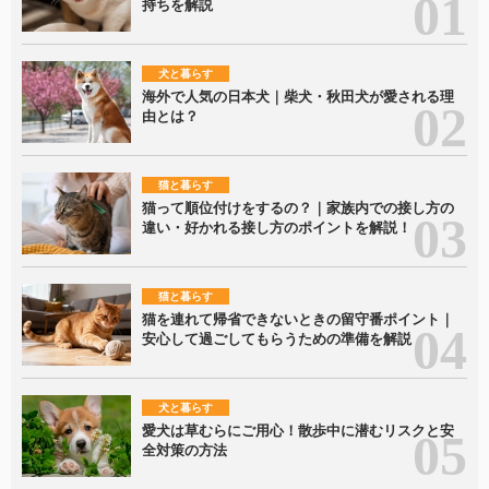
持ちを解説
犬と暮らす
海外で人気の日本犬｜柴犬・秋田犬が愛される理
由とは？
猫と暮らす
猫って順位付けをするの？｜家族内での接し方の
違い・好かれる接し方のポイントを解説！
猫と暮らす
猫を連れて帰省できないときの留守番ポイント｜
安心して過ごしてもらうための準備を解説
犬と暮らす
愛犬は草むらにご用心！散歩中に潜むリスクと安
全対策の方法