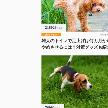
218029
views
犬のトイレ
2026年
雄犬のトイレで足上げは何カ月か
やめさせるには？対策グッズも紹
76992
views