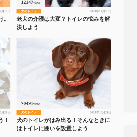
12147
views
12月18日
犬のトイレ
2024年11月20日
け。
老犬の介護は大変？トイレの悩みを解
決しよう
70491
views
10月21日
犬のトイレ
2024年10月21日
う！
犬のトイレがはみ出る！そんなときに
はトイレに囲いを設置しよう