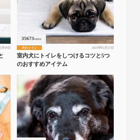
35673
views
03月09日
犬のトイレ
2025年02月17日
と
室内犬にトイレをしつけるコツと5つ
のおすすめアイテム