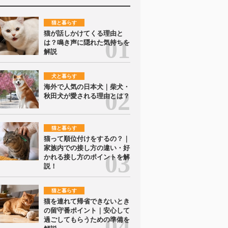
猫と暮らす
猫が話しかけてくる理由と
は？鳴き声に隠れた気持ちを
解説
犬と暮らす
海外で人気の日本犬｜柴犬・
秋田犬が愛される理由とは？
猫と暮らす
猫って順位付けをするの？｜
家族内での接し方の違い・好
かれる接し方のポイントを解
説！
猫と暮らす
猫を連れて帰省できないとき
の留守番ポイント｜安心して
過ごしてもらうための準備を