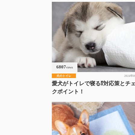
6807
views
犬のトイレ
2024年
愛犬がトイレで寝る⁉対応策とチ
クポイント！