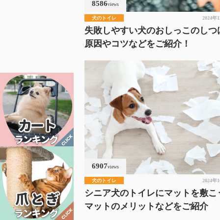
8586
views
犬のトイレ
2024年
失敗しやすい犬のおしっこのしつ
原因やコツなどをご紹介！
6907
views
犬のトイレ
2024年
シニア犬のトイレにマットを敷こ
マットのメリットなどをご紹介