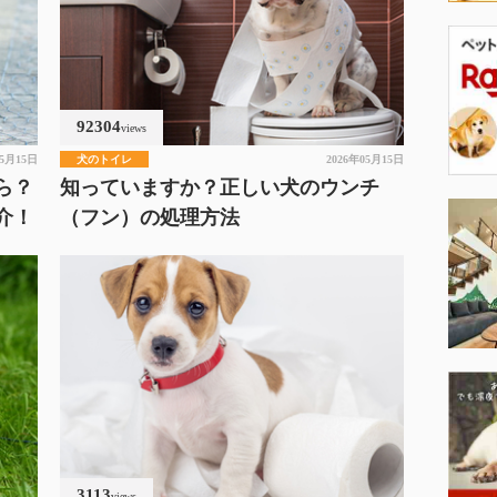
92304
views
05月15日
犬のトイレ
2026年05月15日
ら？
知っていますか？正しい犬のウンチ
介！
（フン）の処理方法
3113
views