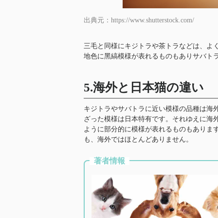
出典元：https://www.shutterstock.com/
三毛と同様にキジトラや茶トラなどは、よ
地色に黑縞模様が表れるものもありサバト
5.海外と日本猫の違い
キジトラやサバトラに近い模様の品種は海
ざった模様は日本特有です。それゆえに海
ように部分的に模様が表れるものもありま
も、海外ではほとんどありません。
著者情報