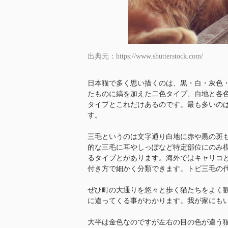
出典元：https://www.shutterstock.com/
日本猫で多く思い描くのは、黒・白・灰色
たものに縞を加えた二色タイプ、白地と各
タイプとこれだけあるのです。最も多いの
す。
三毛というのは文字通り白地に赤や黒の斑
的な三毛に耳やしっぽなど特定部位にのみ
るタイプとがあります。海外ではキャリコ
付き方で細かく分類できます。トビ三毛の
ぜひ町の大通りを悠々と歩く猫たちをよく
に違ってくる事がわかります。我が家にも
大半は金色なのですが左右の目の色が違う