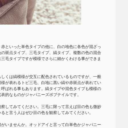
・赤といった単色タイプの他に、白の地色に各色が混ざっ
色の斑点タイプ、三毛タイプ、縞タイプ、複数の色の混合
は三毛タイプですが模様でさらに細かくわける事ができま
もしくは縞模様が交互に配色されているものですが、一般
模様が表れるトビ三毛、白地に黒い縞や赤斑点が表れてい
と呼ばれる事もあります。縞タイプや混色タイプも模様の
代表的なものがジャパニーズボブテイルです。
観察してみてください。三毛に限って言えば目の色も微妙
いると言う人はぜひ目の色を観察してみてください。
猫がいませんか。オッドアイと言って白単色かジャパニー