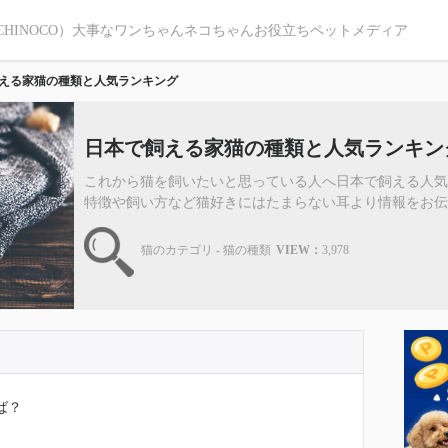
CHINOCO）大事なワンちゃんネコちゃんお役立ちペットメディア
える家猫の種類と人気ランキング
日本で飼える家猫の種類と人気ランキン
これから猫を飼いたいと思っている人へ日本で飼える人
特徴や飼い方など猫好きにはたまらない耳より情報をお伝えしま
猫のカテゴリ - 猫の種類
VIEW：
3,978
ば？