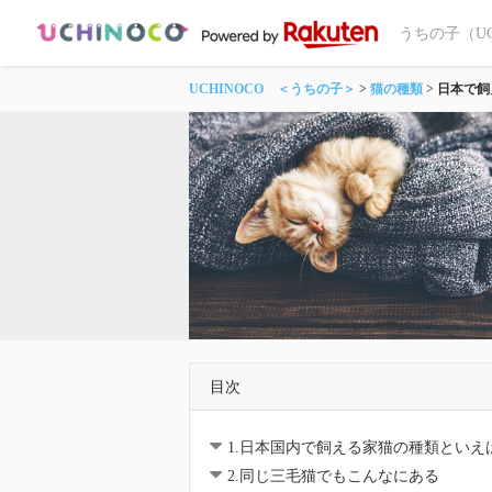
うちの子（U
UCHINOCO ＜うちの子＞
猫の種類
日本で飼
目次
1.日本国内で飼える家猫の種類といえ
2.同じ三毛猫でもこんなにある