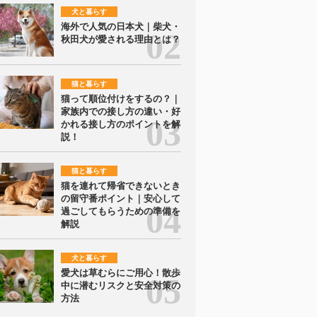
犬と暮らす
海外で人気の日本犬｜柴犬・
秋田犬が愛される理由とは？
猫と暮らす
猫って順位付けをするの？｜
家族内での接し方の違い・好
かれる接し方のポイントを解
説！
猫と暮らす
猫を連れて帰省できないとき
の留守番ポイント｜安心して
過ごしてもらうための準備を
解説
犬と暮らす
愛犬は草むらにご用心！散歩
中に潜むリスクと安全対策の
方法