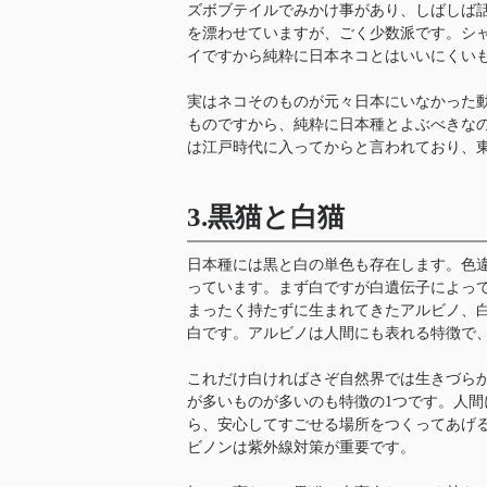
ズボブテイルでみかけ事があり、しばしば
を漂わせていますが、ごく少数派です。シ
イですから純粋に日本ネコとはいいにくい
実はネコそのものが元々日本にいなかった
ものですから、純粋に日本種とよぶべきな
は江戸時代に入ってからと言われており、
3.黒猫と白猫
日本種には黒と白の単色も存在します。色
っています。まず白ですが白遺伝子によっ
まったく持たずに生まれてきたアルビノ、
白です。アルビノは人間にも表れる特徴で
これだけ白ければさぞ自然界では生きづら
が多いものが多いのも特徴の1つです。人
ら、安心してすごせる場所をつくってあげ
ビノンは紫外線対策が重要です。