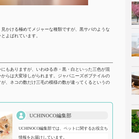
く見かける極めてメジャーな種類ですが、黒サバのような
ラとよばれています。
外にもありますが、いわゆる赤・黒・白といった三色が混
外からは大変珍しがられます。ジャパニーズボブテイルの
すが、ネコの数だけ三毛の模様の数が違ってくるというの
UCHINOCO編集部
UCHINOCO編集部では、ペットに関するお役立ち
情報をお届けしています。