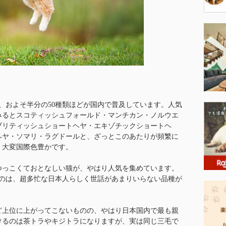
ち、およそ半分の50種類ほどが国内で普及しています。人気
みるとスコティッシュフォールド・マンチカン・ノルウエ
ブリティッシュショートヘヤ・エキゾチックショートヘ
ヘヤ・ソマリ・ラグドールと、ざっとこのあたりが頻繁に
、大変国際色豊かです。
つっこくておとなしい猫が、やはり人気を集めています。
るのは、超多忙な日本人らしく世話があまりいらない品種が
ど上位に上がってこないものの、やはり日本国内で最も親
けるのは茶トラやキジトラになりますが、実は同じ三毛で