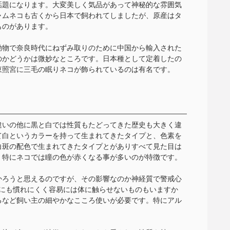
話題になります。大変美しく気品があって神秘的な雰囲気
ャムネコも古くから日本で飼われてしましたが、原産はタ
ものがあります。
動物で奈良時代にねずみ取りのために中国から輸入された
のかどうかは微妙なところです。日本種として定着したの
東照宮に三毛の眠りネコが飾られているのは有名です。
違いの他に黒と白では性質もたどってきた歴史も大きく違
て白というカラーを持って生まれてきたタイプと、色素を
白斑の配色で生まれてきたタイプとがありすべて見た目は
、特にネコでは瞳の色が赤くなる事が多いのが特徴です。
かろうと思えるのですが、その影響なのか神経質で警戒心
間にも慣れにくく容易には体に触らせないものもいますか
るなど飼い主の細やかなこころ使いが必要です。特にアル