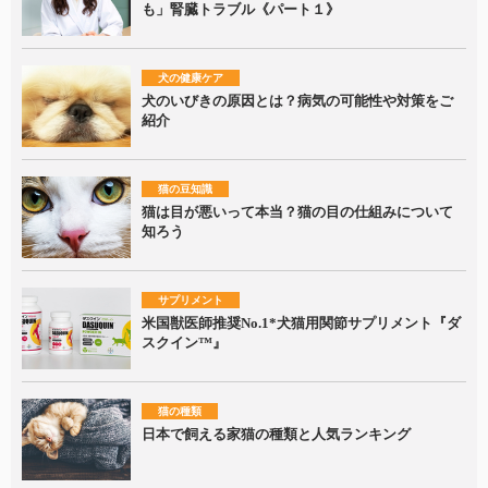
も」腎臓トラブル《パート１》
犬の健康ケア
犬のいびきの原因とは？病気の可能性や対策をご
紹介
猫の豆知識
猫は目が悪いって本当？猫の目の仕組みについて
知ろう
サプリメント
米国獣医師推奨No.1*犬猫用関節サプリメント『ダ
スクイン™』
猫の種類
日本で飼える家猫の種類と人気ランキング