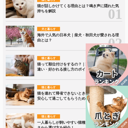
猫が話しかけてくる理由とは？鳴き声に隠れた気
持ちを解説
犬と暮らす
海外で人気の日本犬｜柴犬・秋田犬が愛される理
由とは？
猫と暮らす
猫って順位付けをするの？｜家族内での接し方の
違い・好かれる接し方のポイントを解説！
猫と暮らす
猫を連れて帰省できないときの留守番ポイント｜
安心して過ごしてもらうための準備を解説
猫と暮らす
一人暮らしが飼いやすい猫種は？性格・飼いやす
さから選び方を紹介！