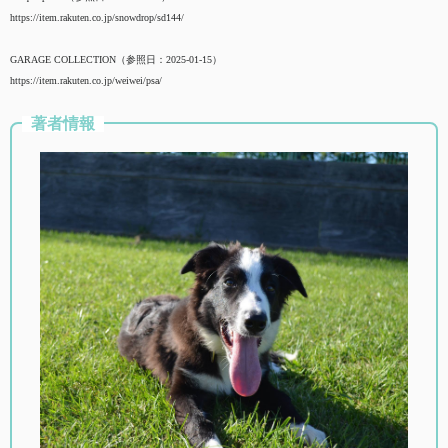
https://item.rakuten.co.jp/snowdrop/sd144/
GARAGE COLLECTION（参照日：2025-01-15）
https://item.rakuten.co.jp/weiwei/psa/
著者情報