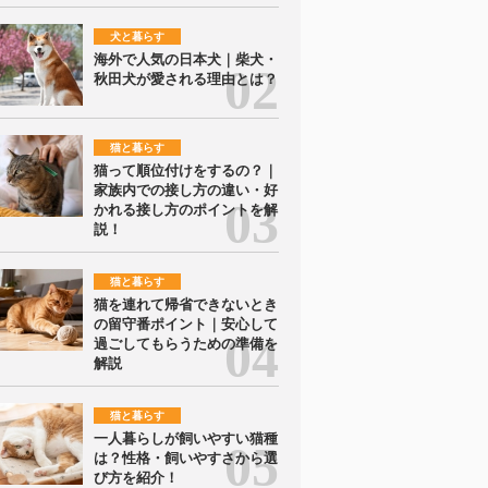
犬と暮らす
海外で人気の日本犬｜柴犬・
秋田犬が愛される理由とは？
猫と暮らす
猫って順位付けをするの？｜
家族内での接し方の違い・好
かれる接し方のポイントを解
説！
猫と暮らす
猫を連れて帰省できないとき
の留守番ポイント｜安心して
過ごしてもらうための準備を
解説
猫と暮らす
一人暮らしが飼いやすい猫種
は？性格・飼いやすさから選
び方を紹介！