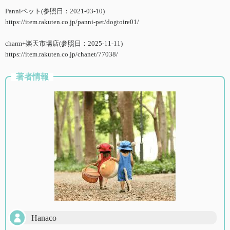
Panniペット(参照日：2021-03-10)
https://item.rakuten.co.jp/panni-pet/dogtoire01/
charm+楽天市場店(参照日：2025-11-11)
https://item.rakuten.co.jp/chanet/77038/
著者情報
Hanaco