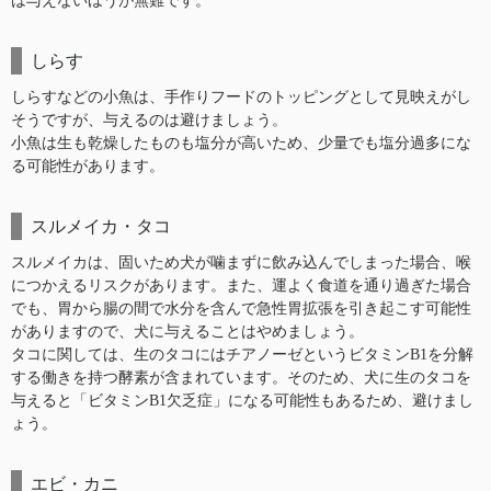
は与えないほうが無難です。
しらす
しらすなどの小魚は、手作りフードのトッピングとして見映えがし
そうですが、与えるのは避けましょう。
小魚は生も乾燥したものも塩分が高いため、少量でも塩分過多にな
る可能性があります。
スルメイカ・タコ
スルメイカは、固いため犬が噛まずに飲み込んでしまった場合、喉
につかえるリスクがあります。また、運よく食道を通り過ぎた場合
でも、胃から腸の間で水分を含んで急性胃拡張を引き起こす可能性
がありますので、犬に与えることはやめましょう。
タコに関しては、生のタコにはチアノーゼというビタミンB1を分解
する働きを持つ酵素が含まれています。そのため、犬に生のタコを
与えると「ビタミンB1欠乏症」になる可能性もあるため、避けまし
ょう。
エビ・カニ