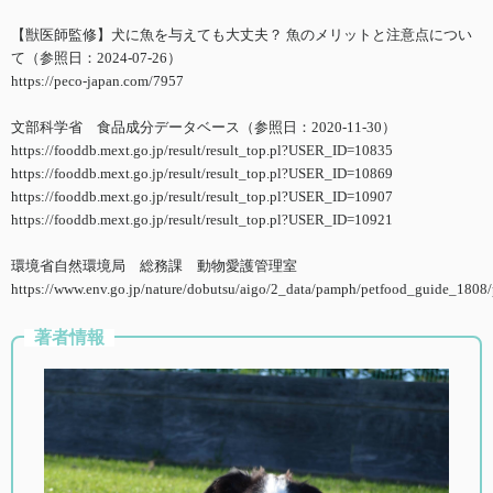
【獣医師監修】犬に魚を与えても大丈夫？ 魚のメリットと注意点につい
て（参照日：2024-07-26）
https://peco-japan.com/7957
文部科学省 食品成分データベース（参照日：2020-11-30）
https://fooddb.mext.go.jp/result/result_top.pl?USER_ID=10835
https://fooddb.mext.go.jp/result/result_top.pl?USER_ID=10869
https://fooddb.mext.go.jp/result/result_top.pl?USER_ID=10907
https://fooddb.mext.go.jp/result/result_top.pl?USER_ID=10921
環境省自然環境局 総務課 動物愛護管理室
https://www.env.go.jp/nature/dobutsu/aigo/2_data/pamph/petfood_guide_1808/p
著者情報