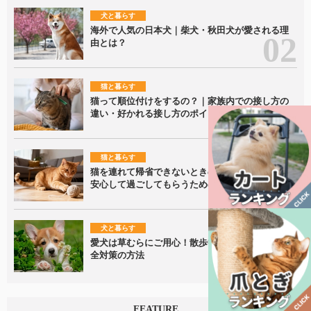
犬と暮らす
海外で人気の日本犬｜柴犬・秋田犬が愛される理
由とは？
猫と暮らす
猫って順位付けをするの？｜家族内での接し方の
違い・好かれる接し方のポイントを解説！
猫と暮らす
猫を連れて帰省できないときの留守番ポイント｜
安心して過ごしてもらうための準備を解説
犬と暮らす
愛犬は草むらにご用心！散歩中に潜むリスクと安
全対策の方法
FEATURE