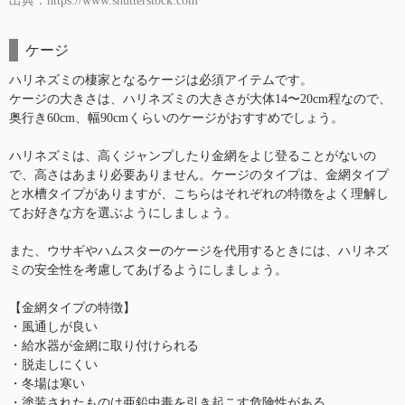
出典：https://www.shutterstock.com
ケージ
ハリネズミの棲家となるケージは必須アイテムです。
ケージの大きさは、ハリネズミの大きさが大体14〜20cm程なので、
奥行き60cm、幅90cmくらいのケージがおすすめでしょう。
ハリネズミは、高くジャンプしたり金網をよじ登ることがないの
で、高さはあまり必要ありません。ケージのタイプは、金網タイプ
と水槽タイプがありますが、こちらはそれぞれの特徴をよく理解し
てお好きな方を選ぶようにしましょう。
また、ウサギやハムスターのケージを代用するときには、ハリネズ
ミの安全性を考慮してあげるようにしましょう。
【金網タイプの特徴】
・風通しが良い
・給水器が金網に取り付けられる
・脱走しにくい
・冬場は寒い
・塗装されたものは亜鉛中毒を引き起こす危険性がある