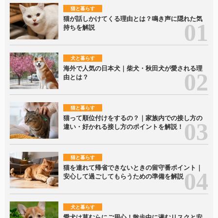
猫と暮らす
猫が話しかけてくる理由とは？鳴き声に隠れた気
持ちを解説
犬と暮らす
海外で人気の日本犬｜柴犬・秋田犬が愛される理
由とは？
猫と暮らす
猫って順位付けをするの？｜家族内での接し方の
違い・好かれる接し方のポイントを解説！
猫と暮らす
猫を連れて帰省できないときの留守番ポイント｜
安心して過ごしてもらうための準備を解説
犬と暮らす
愛犬は草むらにご用心！散歩中に潜むリスクと安