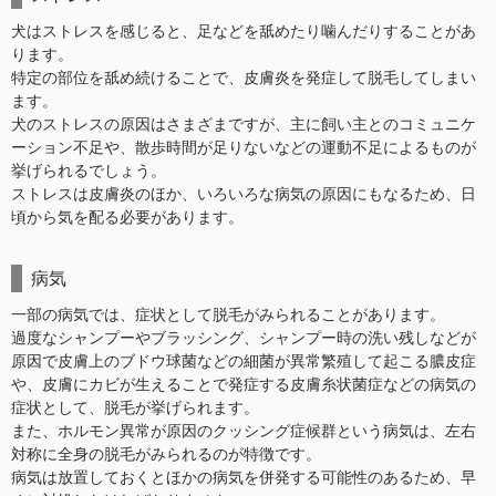
犬はストレスを感じると、足などを舐めたり噛んだりすることがあ
ります。
特定の部位を舐め続けることで、皮膚炎を発症して脱毛してしまい
ます。
犬のストレスの原因はさまざまですが、主に飼い主とのコミュニケ
ーション不足や、散歩時間が足りないなどの運動不足によるものが
挙げられるでしょう。
ストレスは皮膚炎のほか、いろいろな病気の原因にもなるため、日
頃から気を配る必要があります。
病気
一部の病気では、症状として脱毛がみられることがあります。
過度なシャンプーやブラッシング、シャンプー時の洗い残しなどが
原因で皮膚上のブドウ球菌などの細菌が異常繁殖して起こる膿皮症
や、皮膚にカビが生えることで発症する皮膚糸状菌症などの病気の
症状として、脱毛が挙げられます。
また、ホルモン異常が原因のクッシング症候群という病気は、左右
対称に全身の脱毛がみられるのが特徴です。
病気は放置しておくとほかの病気を併発する可能性のあるため、早