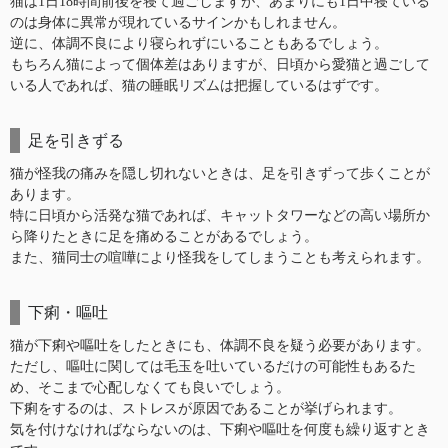
猫は1日18時間前後を寝て過ごしますが、あまりにも1日中寝ている
のは身体に異常が現れているサインかもしれません。
逆に、体調不良により寝られずにいることもあるでしょう。
もちろん猫によって個体差はありますが、日頃から愛猫と過ごして
いる人であれば、猫の睡眠リズムは把握しているはずです。
足を引きずる
猫が怪我の痛みを隠し切れないときは、足を引きずって歩くことが
あります。
特に日頃から活発な猫であれば、キャットタワーなどの高い場所か
ら降りたときに足を痛めることがあるでしょう。
また、猫同士の喧嘩により怪我をしてしまうことも考えられます。
下痢・嘔吐
猫が下痢や嘔吐をしたときにも、体調不良を疑う必要があります。
ただし、嘔吐に関しては毛玉を吐いているだけの可能性もあるた
め、そこまで心配しなくても良いでしょう。
下痢をするのは、ストレスが原因であることが挙げられます。
気を付けなければならないのは、下痢や嘔吐を何度も繰り返すとき