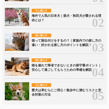
犬と暮らす
海外で人気の日本犬｜柴犬・秋田犬が愛される理
由とは？
猫と暮らす
猫って順位付けをするの？｜家族内での接し方の
違い・好かれる接し方のポイントを解説！
猫と暮らす
猫を連れて帰省できないときの留守番ポイント｜
安心して過ごしてもらうための準備を解説
犬と暮らす
愛犬は草むらにご用心！散歩中に潜むリスクと安
全対策の方法