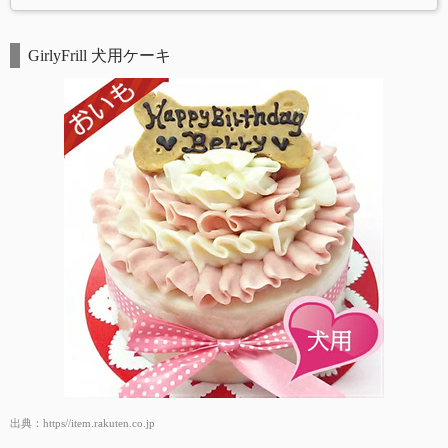
GirlyFrill 犬用ケーキ
出典：
https//item.rakuten.co.jp