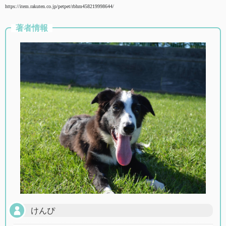
https://item.rakuten.co.jp/petpet/rbhm458219998644/
著者情報
けんぴ