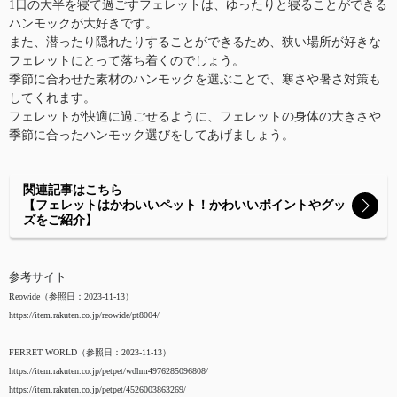
1日の大半を寝て過ごすフェレットは、ゆったりと寝ることができる
ハンモックが大好きです。
また、潜ったり隠れたりすることができるため、狭い場所が好きな
フェレットにとって落ち着くのでしょう。
季節に合わせた素材のハンモックを選ぶことで、寒さや暑さ対策も
してくれます。
フェレットが快適に過ごせるように、フェレットの身体の大きさや
季節に合ったハンモック選びをしてあげましょう。
関連記事はこちら
【フェレットはかわいいペット！かわいいポイントやグッ
ズをご紹介】
参考サイト
Reowide（参照日：2023-11-13）
https://item.rakuten.co.jp/reowide/pt8004/
FERRET WORLD（参照日：2023-11-13）
https://item.rakuten.co.jp/petpet/wdhm4976285096808/
https://item.rakuten.co.jp/petpet/4526003863269/