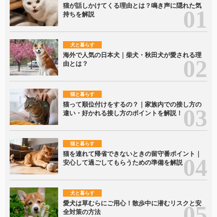
猫が話しかけてくる理由とは？鳴き声に隠れた気
持ちを解説
犬と暮らす
海外で人気の日本犬｜柴犬・秋田犬が愛される理
由とは？
猫と暮らす
猫って順位付けをするの？｜家族内での接し方の
違い・好かれる接し方のポイントを解説！
猫と暮らす
猫を連れて帰省できないときの留守番ポイント｜
安心して過ごしてもらうための準備を解説
犬と暮らす
愛犬は草むらにご用心！散歩中に潜むリスクと安
全対策の方法