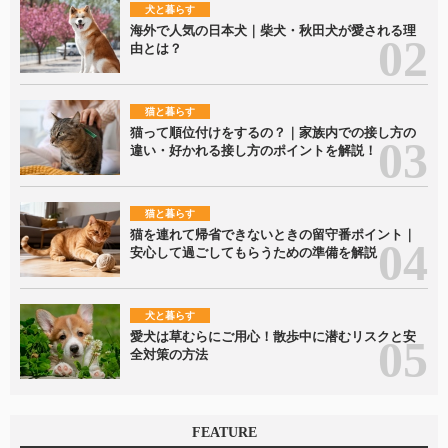
犬と暮らす
海外で人気の日本犬｜柴犬・秋田犬が愛される理
由とは？
猫と暮らす
猫って順位付けをするの？｜家族内での接し方の
違い・好かれる接し方のポイントを解説！
猫と暮らす
猫を連れて帰省できないときの留守番ポイント｜
安心して過ごしてもらうための準備を解説
犬と暮らす
愛犬は草むらにご用心！散歩中に潜むリスクと安
全対策の方法
FEATURE