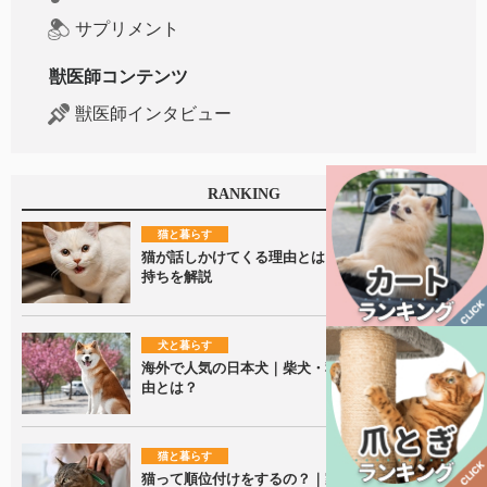
サプリメント
獣医師コンテンツ
獣医師インタビュー
RANKING
猫と暮らす
猫が話しかけてくる理由とは？鳴き声に隠れた気
持ちを解説
犬と暮らす
海外で人気の日本犬｜柴犬・秋田犬が愛される理
由とは？
猫と暮らす
猫って順位付けをするの？｜家族内での接し方の