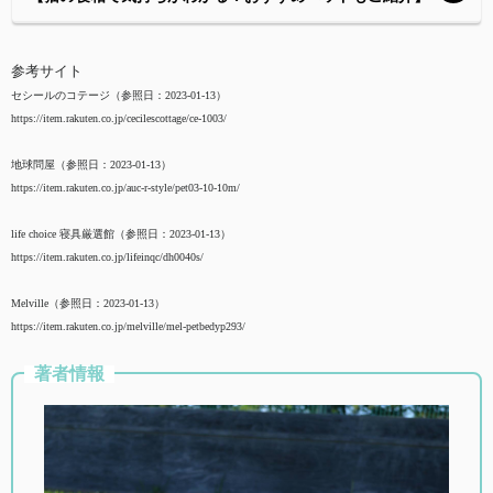
参考サイト
セシールのコテージ（参照日：2023-01-13）
https://item.rakuten.co.jp/cecilescottage/ce-1003/
地球問屋（参照日：2023-01-13）
https://item.rakuten.co.jp/auc-r-style/pet03-10-10m/
life choice 寝具厳選館（参照日：2023-01-13）
https://item.rakuten.co.jp/lifeinqc/dh0040s/
Melville（参照日：2023-01-13）
https://item.rakuten.co.jp/melville/mel-petbedyp293/
著者情報