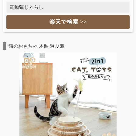
電動猫じゃらし
楽天で検索 >>
猫のおもちゃ 木製 遊ぶ盤