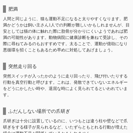
肥満
人間と同じように、猫も運動不足になると太りやすくなります。肥
満かどうかは飼い主さん1人での判断が難しいかもしれませんが、目
安としては猫の体に触れた際に肋骨が分かりにくいようであれば肥
満の可能性があります。動物病院に健康診断を兼ねて受診し、その
際に尋ねてみるのもおすすめです。太ることで、運動が億劫になり
悪循環を招くこともあるため早めに対処してあげましょう。
突然走り回る
突然スイッチが入ったかのように走り回ったり、飛び付いたりする
行動を真空行動と呼びます。これは、発散できていないエネルギー
をどうにかしたい時や、退屈な時によく見られてるといわれていま
す。
ふだんしない場所での爪研ぎ
爪研ぎは十分に設置しているのに、いつもとは違う柱や壁などで爪
研ぎをする様子が見られるなど、いたずらともとれる行動が増えた