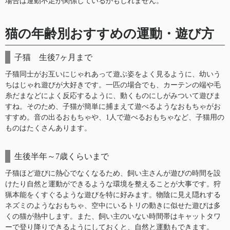
場合は運動不足が関係しているかもしれません。
猫の年齢別おすすめの運動・遊び方
子猫 生後7ヶ月まで
子猫同士がお互いにじゃれあって遊ぶ姿をよく見るように、幼いう
ちはじゃれ遊びが大好きです。一匹の場合でも、カーテンの端や毛
糸だまなどによく反応するように、動くものにしがみついて遊びま
すね。そのため、子猫が簡単に捕まえて遊べるようなおもちゃがお
すすめ。音の出るおもちゃや、1人で遊べるおもちゃなど、子猫用の
ものはたくさんあります。
生後半年～7歳くらいまで
子猫ほど遊びに熱心でなくなるため、飼い主さんが遊びの時間を設
けたり自然と運動ができるような環境を整えることが大事です。狩
猟本能をくすぐるような遊びを特に好みます。物陰に見え隠れする
ネズミのようなおもちゃ、空中にいるトリの動きに似せた遊びは多
くの猫が熱中します。また、飼い主のいない時間帯はキャットタワ
ーで登り降りできるようにしておくと、自然と運動もできます。