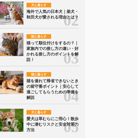
犬と暮らす
海外で人気の日本犬｜柴犬・
秋田犬が愛される理由とは？
猫と暮らす
猫って順位付けをするの？｜
家族内での接し方の違い・好
かれる接し方のポイントを解
説！
猫と暮らす
猫を連れて帰省できないとき
の留守番ポイント｜安心して
過ごしてもらうための準備を
解説
犬と暮らす
愛犬は草むらにご用心！散歩
中に潜むリスクと安全対策の
方法