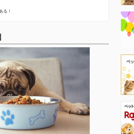
ある！
因