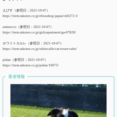
えびす（参照日：2021-10-07）
https://item.rakuten.co.jp/ebisushop-japan/ck0272-1/
uminecco（参照日：2021-10-07）
https://item.rakuten.co.jp/girlyapartment/ga-07829/
ホワイトカルレ（参照日：2021-10-07）
https://item.rakuten.co.jp/whitecalle/cat-tower-cube/
pidan（参照日：2021-10-07）
https://item.rakuten.co.jp/pidan/10075/
著者情報