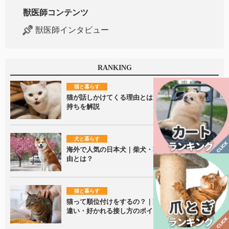
獣医師コンテンツ
獣医師インタビュー
RANKING
猫と暮らす
猫が話しかけてくる理由とは？鳴き声に隠れた気
持ちを解説
犬と暮らす
海外で人気の日本犬｜柴犬・秋田犬が愛される理
由とは？
猫と暮らす
猫って順位付けをするの？｜家族内での接し方の
違い・好かれる接し方のポイントを解説！