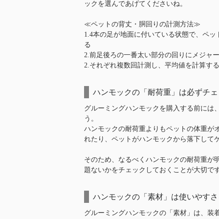
ックを選んであげてくださいね。
≪ペットの背丈・胴回りの計測方法≫
1.4本の足が地面に付いている状態で、ペ
る
2.前足後ろの一番太い部分の回りにメジャ
2.それぞれ複数回計測し、平均値を計算す
ハンモックの「耐荷重」は必ずチェ
グルーミングハンモックを購入する前には
う。
ハンモックの耐荷重よりもペットの体重が
れたり、ペットがハンモックから落下して
そのため、なるべくハンモックの耐荷重が
題ないかをチェックしておくことが大切で
ハンモックの「素材」は使いやすさ
グルーミングハンモックの「素材」は、装