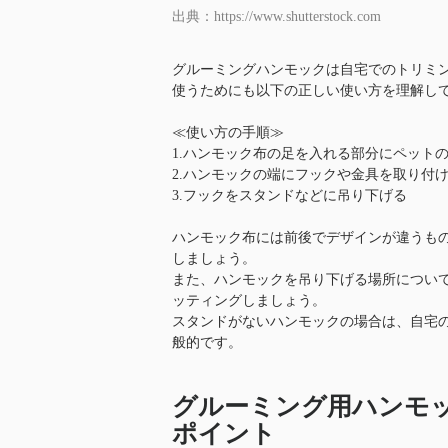
出典：https://www.shutterstock.com
グルーミングハンモックは自宅でのトリミ
使うためにも以下の正しい使い方を理解し
≪使い方の手順≫
1.ハンモック布の足を入れる部分にペット
2.ハンモックの端にフックや金具を取り付
3.フックをスタンドなどに吊り下げる
ハンモック布には前後でデザインが違うも
しましょう。
また、ハンモックを吊り下げる場所につい
ッティングしましょう。
スタンドがないハンモックの場合は、自宅
般的です。
グルーミング用ハンモ
ポイント