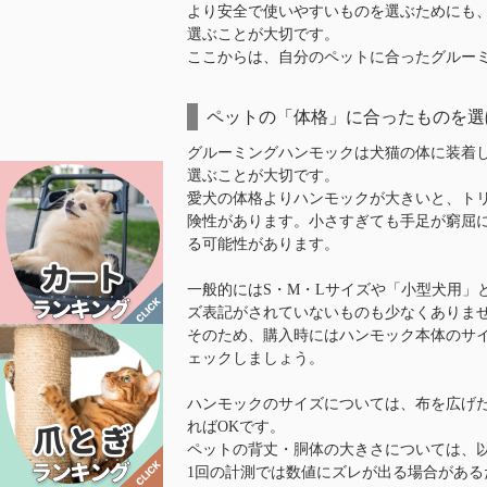
より安全で使いやすいものを選ぶためにも
選ぶことが大切です。
ここからは、自分のペットに合ったグルー
ペットの「体格」に合ったものを選
グルーミングハンモックは犬猫の体に装着
選ぶことが大切です。
愛犬の体格よりハンモックが大きいと、ト
険性があります。小さすぎても手足が窮屈
る可能性があります。
一般的にはS・M・Lサイズや「小型犬用」
ズ表記がされていないものも少なくありま
そのため、購入時にはハンモック本体のサ
ェックしましょう。
ハンモックのサイズについては、布を広げ
ればOKです。
ペットの背丈・胴体の大きさについては、
1回の計測では数値にズレが出る場合があ