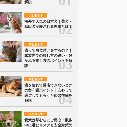
解説
犬と暮らす
海外で人気の日本犬｜柴犬・
秋田犬が愛される理由とは？
猫と暮らす
猫って順位付けをするの？｜
家族内での接し方の違い・好
かれる接し方のポイントを解
説！
猫と暮らす
猫を連れて帰省できないとき
の留守番ポイント｜安心して
過ごしてもらうための準備を
解説
犬と暮らす
愛犬は草むらにご用心！散歩
中に潜むリスクと安全対策の