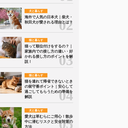
犬と暮らす
海外で人気の日本犬｜柴犬・
秋田犬が愛される理由とは？
猫と暮らす
猫って順位付けをするの？｜
家族内での接し方の違い・好
かれる接し方のポイントを解
説！
猫と暮らす
猫を連れて帰省できないとき
の留守番ポイント｜安心して
過ごしてもらうための準備を
解説
犬と暮らす
愛犬は草むらにご用心！散歩
中に潜むリスクと安全対策の
方法