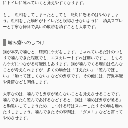
にトイレに連れていくと覚えやすくなります。
もし、粗相をしてしまったとしても、絶対に怒るのはやめましょ
う。粗相をした場所がトイレだと誤認させないように、消臭スプレ
ーと丁寧な掃除で臭いの痕跡を消すことも大事です。
噛み癖へのしつけ
猫が本気で噛むと、確実にケガをします。じゃれているだけのつも
りで噛んできた程度でも、エスカレートすれば痛いですし、もちろ
んケガにつながる可能性もあります。猫が噛んでくる理由は色んな
ことが考えられますが、多くの場合は「甘えたい」「遊んでほし
い」「触ってほしくない」などの要求です。その他には、狩猟本能
や発情なども関係します。
大事なのは、噛んでも要求が通らないことを覚えさせることです。
噛んできたら遊んであげるなどすると、猫は「噛めば要求が通る」
と勘違いしてしまうため、しつける時はスルーしたりその場を離れ
たりしましょう。噛んできたその瞬間は、「ダメ！」などと言って
やめさせます。