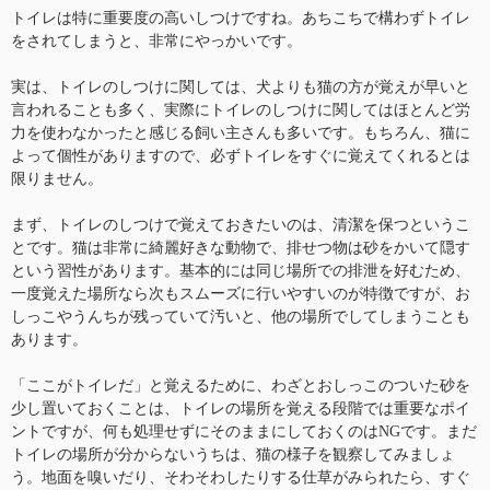
トイレは特に重要度の高いしつけですね。あちこちで構わずトイレ
をされてしまうと、非常にやっかいです。
実は、トイレのしつけに関しては、犬よりも猫の方が覚えが早いと
言われることも多く、実際にトイレのしつけに関してはほとんど労
力を使わなかったと感じる飼い主さんも多いです。もちろん、猫に
よって個性がありますので、必ずトイレをすぐに覚えてくれるとは
限りません。
まず、トイレのしつけで覚えておきたいのは、清潔を保つというこ
とです。猫は非常に綺麗好きな動物で、排せつ物は砂をかいて隠す
という習性があります。基本的には同じ場所での排泄を好むため、
一度覚えた場所なら次もスムーズに行いやすいのが特徴ですが、お
しっこやうんちが残っていて汚いと、他の場所でしてしまうことも
あります。
「ここがトイレだ」と覚えるために、わざとおしっこのついた砂を
少し置いておくことは、トイレの場所を覚える段階では重要なポイ
ントですが、何も処理せずにそのままにしておくのはNGです。まだ
トイレの場所が分からないうちは、猫の様子を観察してみましょ
う。地面を嗅いだり、そわそわしたりする仕草がみられたら、すぐ