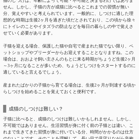
猫のしつけは、年齢によって可能・不可能と決まるわけではありま
せん。しかし、子猫の方が成猫に比べるとこれまでの習慣が無い
分、覚えやすいと考えられています。一般的に、しつけに適した理
想的な時期は生後2ヶ月を過ぎた頃だとされており、この頃から徐々
にトイレのことやイタズラの防止などを毎日の暮らしの中で覚えさ
せていく必要があります。
子猫を迎える場合、保護した猫や自宅で産まれた猫でない限り、ペ
ットショップやブリーダーからお迎えすることとなりますね。この
場合は、おおよそ飼い主さんのもとに来る時期がちょうど生後2ヶ月
～3ヶ月になることが多いため、ちょうどしつけをスタートするのに
適していると言えるでしょう。
産まれたばかりの子猫から育てる場合は、生後2ヶ月が到達する頃か
らしつけを始めることを覚えておくと便利です。
成猫のしつけは難しい？
子猫に比べると、成猫のしつけは難しいかもしれません。しかし、
不可能ではありません。生活習慣が身に付く前の子猫とは違い、こ
れまで生きてきた習慣が身に付いている分、時間がかかるのは仕方
のないことです。そのことを理解して、長い目で見守りながら辛抱