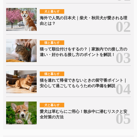
犬と暮らす
海外で人気の日本犬｜柴犬・秋田犬が愛される理
由とは？
猫と暮らす
猫って順位付けをするの？｜家族内での接し方の
違い・好かれる接し方のポイントを解説！
猫と暮らす
猫を連れて帰省できないときの留守番ポイント｜
安心して過ごしてもらうための準備を解説
犬と暮らす
愛犬は草むらにご用心！散歩中に潜むリスクと安
全対策の方法