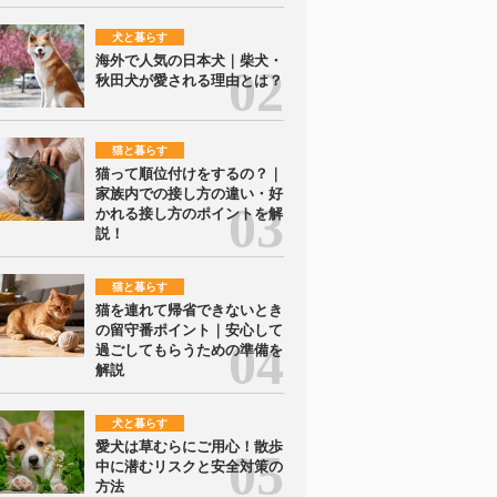
犬と暮らす
海外で人気の日本犬｜柴犬・
秋田犬が愛される理由とは？
猫と暮らす
猫って順位付けをするの？｜
家族内での接し方の違い・好
かれる接し方のポイントを解
説！
猫と暮らす
猫を連れて帰省できないとき
の留守番ポイント｜安心して
過ごしてもらうための準備を
解説
犬と暮らす
愛犬は草むらにご用心！散歩
中に潜むリスクと安全対策の
方法