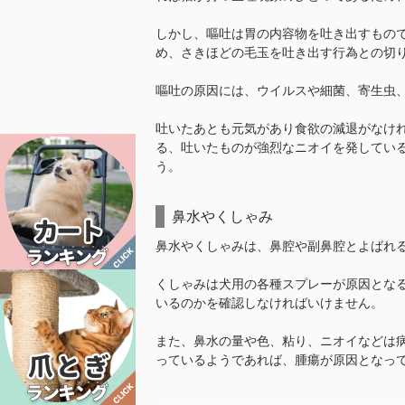
しかし、嘔吐は胃の内容物を吐き出すもの
め、さきほどの毛玉を吐き出す行為との切
嘔吐の原因には、ウイルスや細菌、寄生虫
吐いたあとも元気があり食欲の減退がなけ
る、吐いたものが強烈なニオイを発してい
う。
鼻水やくしゃみ
鼻水やくしゃみは、鼻腔や副鼻腔とよばれ
くしゃみは犬用の各種スプレーが原因とな
いるのかを確認しなければいけません。
また、鼻水の量や色、粘り、ニオイなどは
っているようであれば、腫瘍が原因となっ