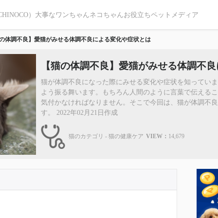
CHINOCO）大事なワンちゃんネコちゃんお役立ちペットメディア
の体調不良】愛猫がみせる体調不良による変化や症状とは
【猫の体調不良】愛猫がみせる体調不良
猫が体調不良になった際にみせる変化や症状を知ってい
よう振る舞います。もちろん人間のように言葉で伝える
気付かなければなりません。そこで今回は、猫が体調不良
す。 2022年02月21日作成
猫のカテゴリ - 猫の健康ケア
VIEW：
14,679