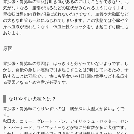
胃拡張・胃捻転の症状は吐き気があるのに吐くことができない、元
気がなくなる、腹部が張るなどの症状がみられるようになります。
胃捻転は胃の内容物が腸に送れないだけでなく、血管や大動脈など
の大きな血管も一緒にねじれてしまいます。この状態では心臓や全
身へ血液が送れなくなり、低血圧性ショックを引き起こす可能性も
あります。
原因
胃拡張・胃捻転の原因は、はっきりと分かっていないようです。し
かし、食後の激しい運動で引き起こすことは判明しているため、予
防することは可能です。他にも早食いや1日1回の食事なども発症す
る要因となるため注意が必要です。
なりやすい犬種とは？
胃拡張・胃捻転になりやすいのは、胸が深い大型犬が多いようで
す。
秋田犬、コリー、グレート・デン、アイリッシュ・セッター、セン
ト・バーナード、ワイマラナーなどが特に発症数が多い犬種です。
しかし、小型犬や中型犬でも引き起こす可能性はあるため、どんな