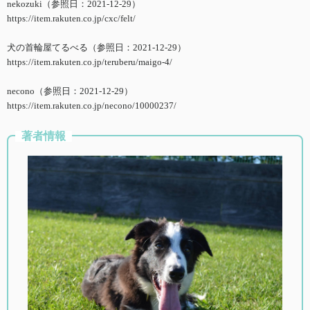
nekozuki（参照日：2021-12-29）
https://item.rakuten.co.jp/cxc/felt/
犬の首輪屋てるべる（参照日：2021-12-29）
https://item.rakuten.co.jp/teruberu/maigo-4/
necono（参照日：2021-12-29）
https://item.rakuten.co.jp/necono/10000237/
著者情報