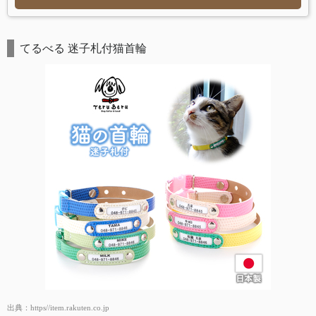
てるべる 迷子札付猫首輪
出典：
https//item.rakuten.co.jp