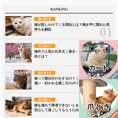
RANKING
猫と暮らす
猫が話しかけてくる理由とは？鳴き声に隠れた気
持ちを解説
犬と暮らす
海外で人気の日本犬｜柴犬・秋田犬が愛される理
由とは？
猫と暮らす
猫って順位付けをするの？｜家族内での接し方の
違い・好かれる接し方のポイントを解説！
猫と暮らす
猫を連れて帰省できないときの留守番ポイント｜
安心して過ごしてもらうための準備を解説