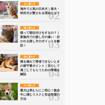
犬と暮らす
海外で人気の日本犬｜柴犬・
秋田犬が愛される理由とは？
猫と暮らす
猫って順位付けをするの？｜
家族内での接し方の違い・好
かれる接し方のポイントを解
説！
猫と暮らす
猫を連れて帰省できないとき
の留守番ポイント｜安心して
過ごしてもらうための準備を
解説
犬と暮らす
愛犬は草むらにご用心！散歩
中に潜むリスクと安全対策の
方法