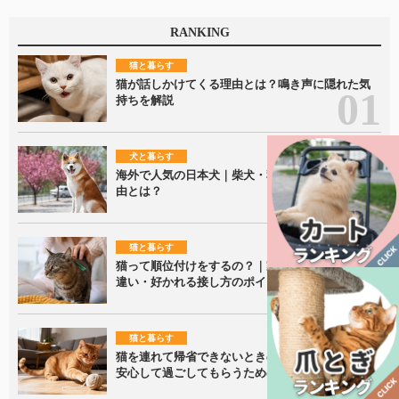
RANKING
猫と暮らす
猫が話しかけてくる理由とは？鳴き声に隠れた気
持ちを解説
犬と暮らす
海外で人気の日本犬｜柴犬・秋田犬が愛される理
由とは？
猫と暮らす
猫って順位付けをするの？｜家族内での接し方の
違い・好かれる接し方のポイントを解説！
猫と暮らす
猫を連れて帰省できないときの留守番ポイント｜
安心して過ごしてもらうための準備を解説