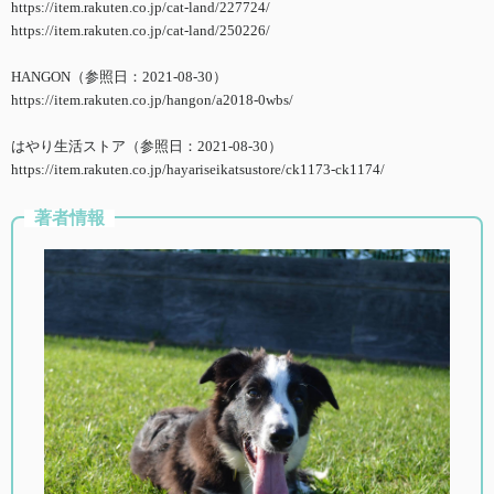
https://item.rakuten.co.jp/cat-land/227724/
https://item.rakuten.co.jp/cat-land/250226/
HANGON（参照日：2021-08-30）
https://item.rakuten.co.jp/hangon/a2018-0wbs/
はやり生活ストア（参照日：2021-08-30）
https://item.rakuten.co.jp/hayariseikatsustore/ck1173-ck1174/
著者情報