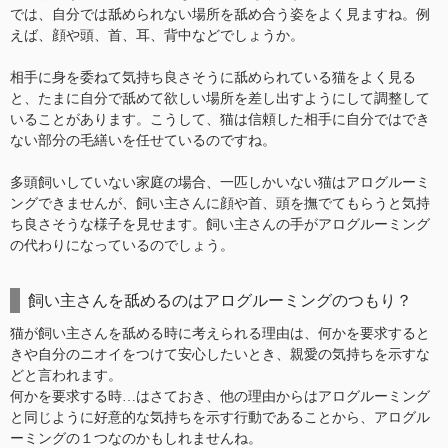
では、自分では舐められない場所を舐め合う姿をよく見ますね。例
えば、顔や頭、首、耳、背中などでしょうか。
相手に身を委ねて気持ち良さそうに舐められている猫をよく見る
と、たまに自分で舐めて欲しい場所を差し出すようにして調整して
いることがあります。こうして、猫は信頼した相手に自分ではでき
ない部分の毛繕いを任せているのですね。
多頭飼いしていない家庭の場合、一匹しかいない猫はアログルーミ
ングできませんが、飼い主さんに顔や首、頭を撫でてもらうと気持
ち良さそうな様子を見せます。飼い主さんの手がアログルーミング
の代わりになっているのでしょう。
飼い主さんを舐めるのはアログルーミングのつもり？
猫が飼い主さんを舐める時に考えられる理由は、何かを要求すると
きや自分のニオイをつけて安心したいとき、親愛の気持ちを示すな
どと言われます。
何かを要求する時…はさておき、他の理由からはアログルーミング
と同じように好意的な気持ちを示す行動であることから、アログル
ーミングの１つなのかもしれませんね。