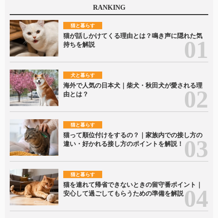
RANKING
猫と暮らす
猫が話しかけてくる理由とは？鳴き声に隠れた気
持ちを解説
犬と暮らす
海外で人気の日本犬｜柴犬・秋田犬が愛される理
由とは？
猫と暮らす
猫って順位付けをするの？｜家族内での接し方の
違い・好かれる接し方のポイントを解説！
猫と暮らす
猫を連れて帰省できないときの留守番ポイント｜
安心して過ごしてもらうための準備を解説