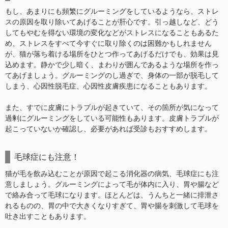
もし、あまりにも頻繁にグルーミングをしているようなら、ストレ
スの原因を取り除いてあげることが肝心です。引っ越しなど、どう
してもやむを得ない環境の変化などがストレスになることもあるた
め、ストレスをすべて今すぐに取り除くのは困難かもしれません
が、猫が落ち着ける場所をひとつ作ってあげるだけでも、効果は見
込めます。静かで少し暗く、まわりが囲んであるような場所を作っ
てあげましょう。グルーミングのし過ぎで、身体の一部が脱毛して
しまう、心因性脱毛症、心因性皮膚疾患になることもあります。
また、すでに皮膚にトラブルが起きていて、その箇所が気になって
過剰にグルーミングをしている可能性もあります。皮膚トラブルが
起こっていないか確認し、必要があれば受診もおすすめします。
毛球症にも注意！
猫が毛を飲み込むことが原因で起こる消化器の病気、毛球症にも注
意しましょう。グルーミングによって毛が体内に入り、胃や腸など
で絡み合って毛球になります。ほとんどは、うんちと一緒に排泄さ
れるものの、胃の中で大きくなりすぎて、胃や腸を刺激して毛球を
吐き出すこともあります。