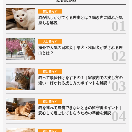
RANKING
猫と暮らす
猫が話しかけてくる理由とは？鳴き声に隠れた気
持ちを解説
犬と暮らす
海外で人気の日本犬｜柴犬・秋田犬が愛される理
由とは？
猫と暮らす
猫って順位付けをするの？｜家族内での接し方の
違い・好かれる接し方のポイントを解説！
猫と暮らす
猫を連れて帰省できないときの留守番ポイント｜
安心して過ごしてもらうための準備を解説
猫と暮らす