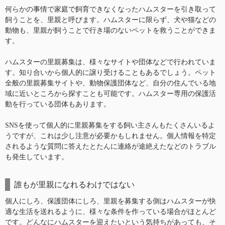
何らかの事情で家庭で飼育できなくなったハムスターを引き取って
飼うことを、里親と呼びます。ハムスターに限らず、犬や猫などの
動物も、里親が飼うことで行き場のないペットを救うことができま
す。
ハムスターの里親募集は、様々なサイトや団体などで行われていま
す。知り合いから個人的に譲り受けることもあるでしょう。ペット
全般の里親募集サイトや、動物保護団体など、自分の住んでいる地
域に近いところから探すことも可能です。ハムスター専用の保護活
動を行っている団体もあります。
SNSを使って個人的に里親募集をする飼い主さんもたくさんいるよ
うですが、これは少し注意が必要かもしれません。個人情報を特定
されるような質問に答えたとたんに連絡が途絶えたなどのトラブル
も発生しています。
誰もが里親になれるわけではない
個人にしろ、保護団体にしろ、里親を募集する側はハムスターが快
適な生活を送れるように、様々な条件を作っている場合がほとんど
です。どんなにハムスターを迎えたいという気持ちがあっても、そ