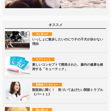
オススメ
犬と暮らす
いっしょに散歩したいのにウチの子犬が歩かない
理由
サプリメント
新しいコンセプトで開発された、腸内の健康を維
持する「キューテック」
獣医師インタビュー
獣医師に聞く！ 気づいてあげたい関節トラブル
《パート１》
猫と暮らす