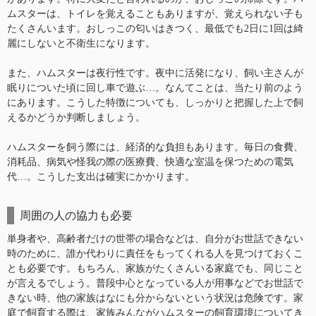
ムスターは、トイレを覚えることもありますが、覚えられない子も
たくさんいます。おしっこの匂いはきつく、最低でも2日に1回は綺
麗にしないと不衛生になります。
また、ハムスターは夜行性です。夜中に活発になり、飼い主さんが
眠りについた頃に回し車で遊ぶ…。なんてことは、当たり前のよう
にあります。こうした特徴についても、しっかりと把握した上で飼
えるかどうか判断しましょう。
ハムスターを飼う際には、経済的な負担もあります。毎日の食費、
消耗品、病気や怪我の際の医療費、快適な室温を保つための電気
代…。こうした支出は確実にかかります。
周囲の人の協力も必要
単身者や、高齢者だけの世帯の場合などは、自分がお世話できない
時のために、誰か代わりに責任をもってくれる人を見つけておくこ
とも必要です。もちろん、家族がたくさんいる家庭でも、同じこと
が言えるでしょう。普段中心となっている人が用事などでお世話で
きない時、他の家族はなにも分からないという状況は危険です。家
庭で飼育する際は、家族みんながハムスターの飼育環境についてき