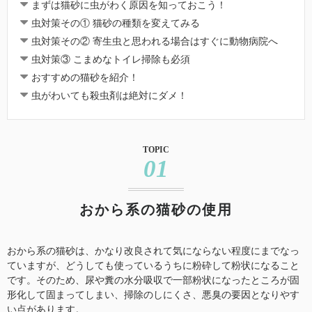
まずは猫砂に虫がわく原因を知っておこう！
虫対策その① 猫砂の種類を変えてみる
虫対策その② 寄生虫と思われる場合はすぐに動物病院へ
虫対策③ こまめなトイレ掃除も必須
おすすめの猫砂を紹介！
虫がわいても殺虫剤は絶対にダメ！
TOPIC
01
おから系の猫砂の使用
おから系の猫砂は、かなり改良されて気にならない程度にまでなっ
ていますが、どうしても使っているうちに粉砕して粉状になること
です。そのため、尿や糞の水分吸収で一部粉状になったところが固
形化して固まってしまい、掃除のしにくさ、悪臭の要因となりやす
い点があります。