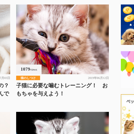
1079
views
07月03日
猫のしつけ
2019年06月12日
の？
子猫に必要な噛むトレーニング！ お
んで
もちゃを与えよう！