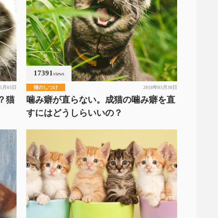
17391
views
05月03日
猫のしつけ
2018年03月30日
？猫
噛み癖が直らない。成猫の噛み癖を直
すにはどうしらいいの？