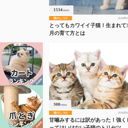
1534
views
猫のしつけ
2018年
とってもカワイイ子猫！生まれて
月の育て方とは
308
views
猫のしつけ
2018年
甘噛みするには訳があった！強く
ってはいけない子猫のトリセツ