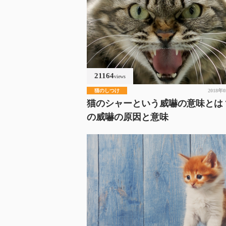
21164
views
猫のしつけ
2018年
猫のシャーという威嚇の意味とは
の威嚇の原因と意味