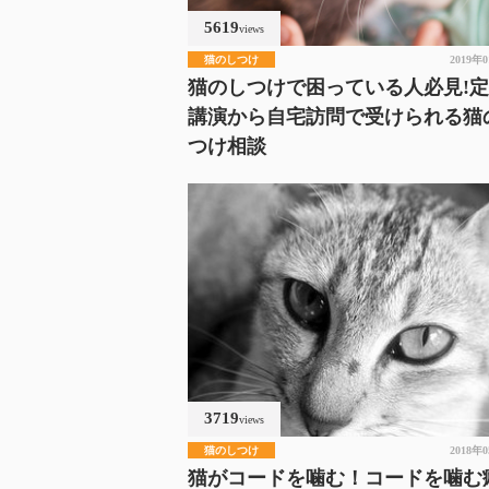
5619
views
猫のしつけ
2019年
猫のしつけで困っている人必見!
講演から自宅訪問で受けられる猫
つけ相談
3719
views
猫のしつけ
2018年
猫がコードを噛む！コードを噛む