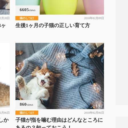
6605
views
02月20日
猫のしつけ
2018年02月09日
3ヶ
生後1ヶ月の子猫の正しい育て方
860
views
02月06日
猫のしつけ
2018年02月06日
しか
子猫が指を噛む理由はどんなところに
あるの？知っておこう！