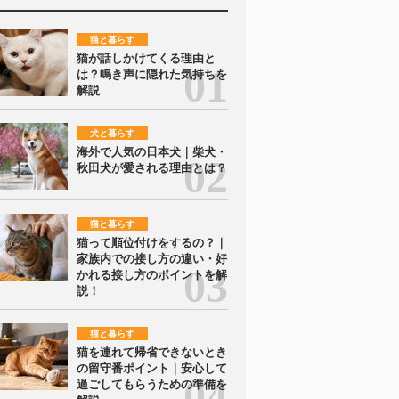
猫と暮らす
猫が話しかけてくる理由と
は？鳴き声に隠れた気持ちを
解説
犬と暮らす
海外で人気の日本犬｜柴犬・
秋田犬が愛される理由とは？
猫と暮らす
猫って順位付けをするの？｜
家族内での接し方の違い・好
かれる接し方のポイントを解
説！
猫と暮らす
猫を連れて帰省できないとき
の留守番ポイント｜安心して
過ごしてもらうための準備を