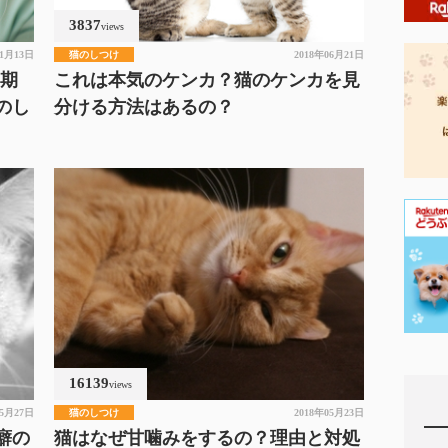
3837
views
01月13日
猫のしつけ
2018年06月21日
定期
これは本気のケンカ？猫のケンカを見
のし
分ける方法はあるの？
16139
views
05月27日
猫のしつけ
2018年05月23日
癖の
猫はなぜ甘噛みをするの？理由と対処