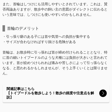
また、首輪はしつけにも活用しやすいとされています。これは、賛
否両論ありますが、散歩中の飼い主の意図がダイレクトに伝わると
いう意味では、しつけにも使いやすいのかもしれません。
首輪のデメリット
・引っ張り癖のある子には首や気管への負担が集中する
・サイズが合わなければすり抜ける危険がある
首輪は、お散歩時に引っ張れば首が締め付けられることとなり、特
に首の細いトイプードルのような犬種には負担が大きいと言われて
います。首が絞めつけられれば痛みや苦しさによって引っ張らなく
なる、と思われるかもしれませんが、そう上手くいくとは限りませ
ん。
関連記事はこちら
【トイプードルを散歩しよう！散歩の頻度や注意点を解
説】