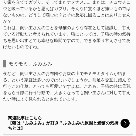
り歯を立ててガブり。そしてまたナメナメ…。または、チュウチュ
ウと吸っているかと思えばガブり。そんなに驚くほど痛いものでは
ないものの、どうして噛むの？とその反応に困ることはありません
か？
これは、飼い主さんのことを母猫のような存在として認識し、甘え
ている行動だと考えられています。猫にとっては、子猫の時の気持
ちを思い出すとても幸せな時間ですので、できる限り甘えさせてあ
げたいものですね。
モミモミ、ふみふみ
夜など、飼い主さんのお布団やお腹の上でモミモミタイムが始ま
る、という家庭は多いのではないでしょうか。前足を交互に踏んで
行うこの仕草。とっても可愛いですよね。これも、子猫の時に母乳
をもらう際に行う行動で、大きくなっても飼い主さんに対して甘え
たい時によく見られるとされています。
関連記事はこちら
【猫は「ふみふみ」が好き？ふみふみの原因と愛猫の気持
ちとは】