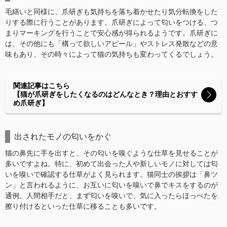
毛繕いと同様に、爪研ぎも気持ちを落ち着かせたり気分転換をした
りする際に行うことがあります。爪研ぎによって匂いをつける、つ
まりマーキングを行うことで安心感が得られるようです。爪研ぎに
は、その他にも「構って欲しいアピール」やストレス発散などの意
味もあり、その時々によって猫の気持ちも変わってくるでしょう。
関連記事はこちら
【猫が爪研ぎをしたくなるのはどんなとき？理由とおすす
め爪研ぎ】
出されたモノの匂いをかぐ
猫の鼻先に手を出すと、その匂いを嗅ぐような仕草を見せることが
多いですよね。特に、初めて出会った人や新しいモノに対しては匂
いを嗅いで確認する仕草がよく見られます。猫同士の挨拶は「鼻ツ
ン」と言われるように、お互いに匂いを嗅いで鼻でキスをするのが
通例。人間相手だと、まず匂いを嗅いで、気に入ったらほっぺたを
擦り付けるといった仕草に移ることも多いです。