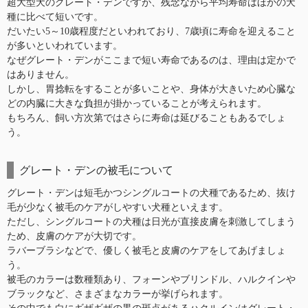
超大型犬のグレート・デンですが、残念ながら平均寿命はほかの犬
種に比べて短いです。
だいたい5～10歳程度だといわれており、7歳頃に寿命を迎えること
が多いといわれています。
なぜグレート・デンがここまで短い寿命であるのは、理由は定かで
はありません。
しかし、胃捻転をすることが多いことや、身体が大きいため心臓な
どの内臓に大きな負担が掛かっていることが考えられます。
もちろん、飼い方次第ではさらに寿命は延びることもあるでしょ
う。
グレート・デンの被毛について
グレート・デンは短毛かつシングルコートの犬種であるため、抜け
毛が少なく被毛のケアがしやすい犬種といえます。
ただし、シングルコートの犬種は日光が直接皮膚を刺激してしまう
ため、皮膚のケアが大切です。
ラバーブラシなどで、優しく被毛と皮膚のケアをしてあげましょ
う。
被毛のカラーは数種類あり、フォーンやブリンドル、ハルクインや
ブラックなど、さまざまなカラーが挙げられます。