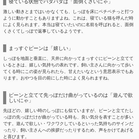
寝ている状態でパタパタは「面倒くさいにゃ」
激しい動きとまではいかなくても、しっぽを床にペチペチっと打つ
ように動かすこともありますよね。これは、寝ている猫を呼んだ時
によく見られます。本当は寝ていたいのに名前を呼ばれると、面倒
くさくてしっぽで返事しているようです。
まっすぐピーンは「嬉しい」
しっぽを地面と垂直に、天井に向かってまっすぐにピーンと立てて
いるときは、嬉しい気持ちの表れです。飼い主さんに向かって歩い
てくる時にこの姿が見られたら、甘えたいなという意思表示でもあ
ります。おやつを目の前にした時によく見られますね。
ピーンと立てて先っぽだけ曲がっているのは「遊んで欲
しいにゃ」
先ほどの、嬉しい時のしっぽにも似ていますが、ピーンと立てたし
っぽの先っぽだけが曲がっている時も、良い気分を表すことが多い
です。遊んで欲しい・ワクワクしているといった気持ちのサインだ
ったり、飼い主さんへの挨拶だったりするため、声をかけてあげる
と喜びます。