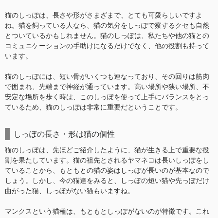
猫のしっぽは、長さや形がさまざまで、とても可愛らしいですよ
ね。猫を飼っている人なら、猫の気分をしっぽで察するクセも自然
とついているかもしれません。猫のしっぽは、私たちや他の猫との
コミュニケーションの手助けになるだけでなく、他の役割も持って
います。
猫のしっぽには、短い骨がいくつも連なっており、その回りは筋肉
で囲まれ、先端まで神経が通っています。高い場所や狭い場所、不
安定な場所を歩く時は、このしっぽを使って上手にバランスをとっ
ているため、猫のしっぽは非常に重要だということです。
しっぽの長さ・形は猫の個性
猫のしっぽは、先ほどご紹介したように、猫が生きる上で重要な役
割を果たしています。猫の祖先とされるヤマネコは長いしっぽをし
ていることから、もともとの猫の姿はしっぽが長いのが基本なので
しょう。しかし、今の猫達をみると、しっぽの短い猫や先っぽだけ
曲がった猫、しっぽがない猫もいますね。
マンクスという猫種は、もともとしっぽがないのが特徴です。これ