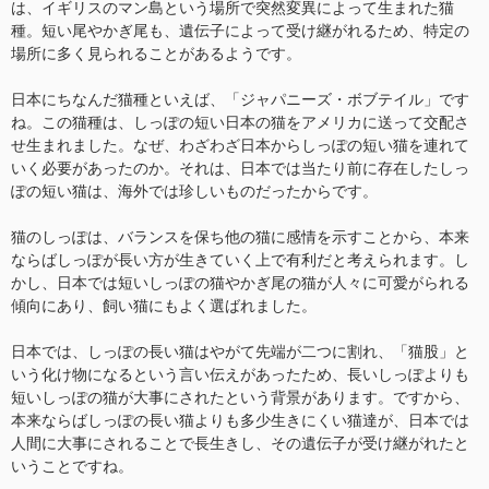
は、イギリスのマン島という場所で突然変異によって生まれた猫
種。短い尾やかぎ尾も、遺伝子によって受け継がれるため、特定の
場所に多く見られることがあるようです。
日本にちなんだ猫種といえば、「ジャパニーズ・ボブテイル」です
ね。この猫種は、しっぽの短い日本の猫をアメリカに送って交配さ
せ生まれました。なぜ、わざわざ日本からしっぽの短い猫を連れて
いく必要があったのか。それは、日本では当たり前に存在したしっ
ぽの短い猫は、海外では珍しいものだったからです。
猫のしっぽは、バランスを保ち他の猫に感情を示すことから、本来
ならばしっぽが長い方が生きていく上で有利だと考えられます。し
かし、日本では短いしっぽの猫やかぎ尾の猫が人々に可愛がられる
傾向にあり、飼い猫にもよく選ばれました。
日本では、しっぽの長い猫はやがて先端が二つに割れ、「猫股」と
いう化け物になるという言い伝えがあったため、長いしっぽよりも
短いしっぽの猫が大事にされたという背景があります。ですから、
本来ならばしっぽの長い猫よりも多少生きにくい猫達が、日本では
人間に大事にされることで長生きし、その遺伝子が受け継がれたと
いうことですね。