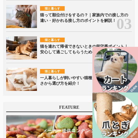
猫と暮らす
猫って順位付けをするの？｜家族内での接し方の
違い・好かれる接し方のポイントを解説！
猫と暮らす
猫を連れて帰省できないときの留守番ポイント｜
安心して過ごしてもらうための準備を解説
猫と暮らす
一人暮らしが飼いやすい猫種は？性格・飼いやす
さから選び方を紹介！
FEATURE
メーカー提供コンテンツ