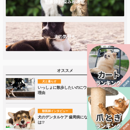
獣医師お悩み相談室
犬の気持ち
オススメ
犬と暮らす
いっしょに散歩したいのにウチの子犬が歩かない
理由
獣医師インタビュー
犬のデンタルケア 歯周病にならないための予防法
は!?