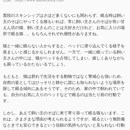
出典：https://www.shutterstock.com
普段のスキンシップはさほど多くないにも関わらず、眠る時は飼い
主のそばにやってくる猫もいれば、常に飼い主さんのそばが良い甘
えん坊の猫、飼い主さんのことは大好きだけれど、お気に入りの場
所で眠る猫…。もちろんそれぞれ個性がありますね。
猫と一緒に眠らない人からすると、ベッドに潜り込んでくる様子を
羨ましいと感じるかもしれません。一方で、一緒に眠っている飼い
主さんの中には、猫がベッドを占領してしまい、嬉しくありながら
も困っているかたもいるでしょう。
もともと、猫は群れで生活をする動物ではなく警戒心も強いため、
自然の姿としてはひっそりと静かに誰にも知られないような場所を
探して眠る傾向にあるそうです。そのため、家の中で飼われていて
も、自分のお気に入りのベッドなどで眠るのは当たり前の行動で
す。
しかし、あえて飼い主のそばに来て寄り添って眠る猫もいます。こ
れは、さまざまな理由が考えられるようですが、眠るという無防備
なときでも安心できるという信頼の気持ちがないと見られない行動