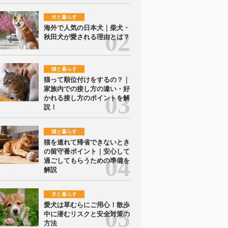
犬と暮らす
海外で人気の日本犬｜柴犬・
秋田犬が愛される理由とは？
猫と暮らす
猫って順位付けをするの？｜
家族内での接し方の違い・好
かれる接し方のポイントを解
説！
猫と暮らす
猫を連れて帰省できないとき
の留守番ポイント｜安心して
過ごしてもらうための準備を
解説
犬と暮らす
愛犬は草むらにご用心！散歩
中に潜むリスクと安全対策の
方法