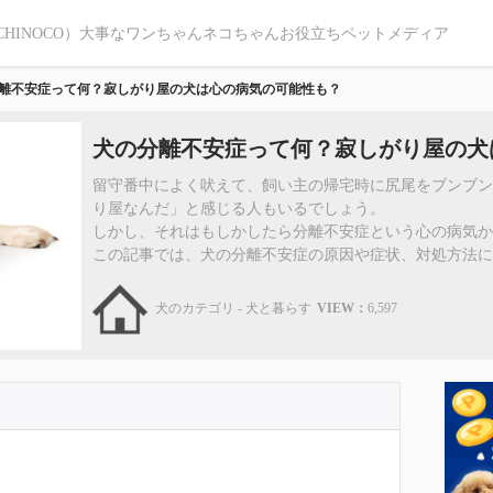
CHINOCO）大事なワンちゃんネコちゃんお役立ちペットメディア
離不安症って何？寂しがり屋の犬は心の病気の可能性も？
犬の分離不安症って何？寂しがり屋の犬
留守番中によく吠えて、飼い主の帰宅時に尻尾をブンブ
り屋なんだ」と感じる人もいるでしょう。
しかし、それはもしかしたら分離不安症という心の病気か
この記事では、犬の分離不安症の原因や症状、対処方法につい
犬のカテゴリ - 犬と暮らす
VIEW：
6,597