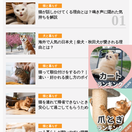
猫と暮らす
猫が話しかけてくる理由とは？鳴き声に隠れた気
持ちを解説
犬と暮らす
海外で人気の日本犬｜柴犬・秋田犬が愛される理
由とは？
猫と暮らす
猫って順位付けをするの？｜家族内での接し方の
違い・好かれる接し方のポイントを解説！
猫と暮らす
猫を連れて帰省できないときの留守番ポイント｜
安心して過ごしてもらうための準備を解説
猫と暮らす