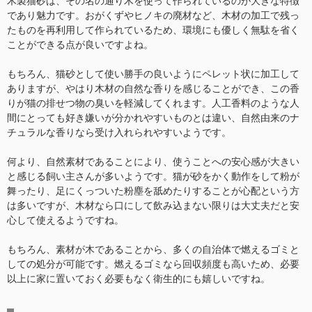
木製猫砂は、その名の通り木を使って作られているのが大きな特徴
であり魅力です。おがくずやヒノキの廃材など、木材の加工で残っ
たものを再利用して作られているため、環境にも優しく無駄を省く
ことができる点が良いですよね。
もちろん、猫砂として使い勝手の良いようにペレット状に加工して
ありますが、やはり木材の自然な香りを感じることができ、この香
りが猫の排せつ物の臭いを軽減してくれます。人工香料のような人
間にとっても好き嫌いが分かれやすいものとは違い、自然由来のナ
チュラルな香りなら受け入れられやすいようです。
何より、自然素材であることにより、使うことへの安心感が大きい
と感じる飼い主さんが多いようです。猫が砂をかく動作をして粉が
舞ったり、足にくっついた粉塵を舐めたりすることが心配という方
は多いですが、木材なら口にして飲み込まない限りは大丈夫だと安
心して使えるようですね。
もちろん、素材が木であることから、多くの自治体で燃えるゴミと
しての処分が可能です。燃えるゴミなら回収頻度も高いため、必要
以上に家に置いておく必要もなく衛生的にも嬉しいですね。