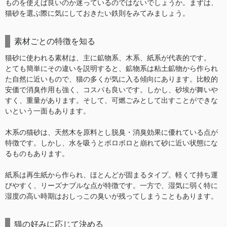
ものを使えば良いのか迷っているのではないでしょうか。まずは、
猫砂を選ぶ際に気にしておきたい鉄則をみてみましょう。
素材ごとの特徴を知る
猫砂に使われる素材は、主に鉱物系、木系、紙系が代表的です。
とても簡単にその違いを説明すると、鉱物系は粘土鉱物から作られ
た自然に近いもので、猫の多くが気に入る傾向にあります。比較的
安価で消臭作用も強く、コスパも良いです。しかし、砂埃が舞いや
すく、重量があります。そして、可燃ごみとして出すことができな
いという一面もあります。
木系の猫砂は、天然木を原料とし脱臭・消臭効果に優れている点が
特徴です。しかし、水を吸うとボロボロと崩れて砂に近い状態にな
るものもあります。
紙系は再生紙から作られ、ほとんどが固まるタイプ。軽くて持ち運
びやすく、リーズナブルな点が特徴です。一方で、湿気に弱く特に
湿度の高い時期はおしっこの臭いが残ってしまうこともあります。
猫の好みに応じて決める