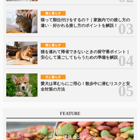
猫と暮らす
猫って順位付けをするの？｜家族内での接し方の
違い・好かれる接し方のポイントを解説！
猫と暮らす
猫を連れて帰省できないときの留守番ポイント｜
安心して過ごしてもらうための準備を解説
犬と暮らす
愛犬は草むらにご用心！散歩中に潜むリスクと安
全対策の方法
FEATURE
メーカー提供コンテンツ