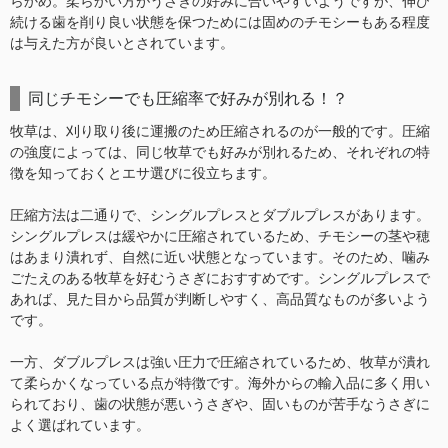
らかめ。柔らかい方がうさぎの好みに合いやすいようですが、伸び
続ける歯を削り良い状態を保つためには固めのチモシーもある程度
は与えた方が良いとされています。
同じチモシーでも圧縮率で好みが別れる！？
牧草は、刈り取り後に運搬のため圧縮されるのが一般的です。圧縮
の強度によっては、同じ牧草でも好みが別れるため、それぞれの特
徴を知っておくとエサ選びに役立ちます。
圧縮方法は二通りで、シングルプレスとダブルプレスがあります。
シングルプレスは緩やかに圧縮されているため、チモシーの茎や穂
はあまり潰れず、自然に近い状態となっています。そのため、噛み
ごたえのある牧草を好むうさぎにおすすめです。シングルプレスで
あれば、見た目から品質が判断しやすく、高品質なものが多いよう
です。
一方、ダブルプレスは強い圧力で圧縮されているため、牧草が潰れ
て柔らかくなっている点が特徴です。海外からの輸入品に多く用い
られており、歯の状態が悪いうさぎや、固いものが苦手なうさぎに
よく選ばれています。