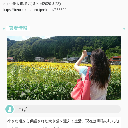
charm楽天市場店(参照日2020-8-23)
https://item.rakuten.co.jp/chanet/23830/
著者情報
こば
小さな頃から保護された犬や猫を迎えて生活。現在は黒猫の｢ジジ｣