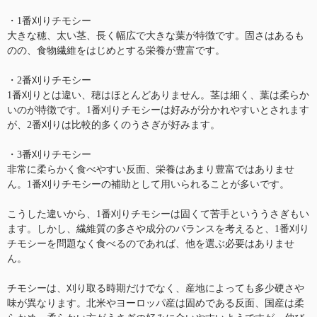
・1番刈りチモシー
大きな穂、太い茎、長く幅広で大きな葉が特徴です。固さはあるも
のの、食物繊維をはじめとする栄養が豊富です。
・2番刈りチモシー
1番刈りとは違い、穂はほとんどありません。茎は細く、葉は柔らか
いのが特徴です。1番刈りチモシーは好みが分かれやすいとされます
が、2番刈りは比較的多くのうさぎが好みます。
・3番刈りチモシー
非常に柔らかく食べやすい反面、栄養はあまり豊富ではありませ
ん。1番刈りチモシーの補助として用いられることが多いです。
こうした違いから、1番刈りチモシーは固くて苦手といううさぎもい
ます。しかし、繊維質の多さや成分のバランスを考えると、1番刈り
チモシーを問題なく食べるのであれば、他を選ぶ必要はありませ
ん。
チモシーは、刈り取る時期だけでなく、産地によっても多少硬さや
味が異なります。北米やヨーロッパ産は固めである反面、国産は柔