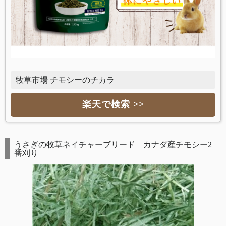
牧草市場 チモシーのチカラ
楽天で検索 >>
うさぎの牧草ネイチャーブリード カナダ産チモシー2
番刈り