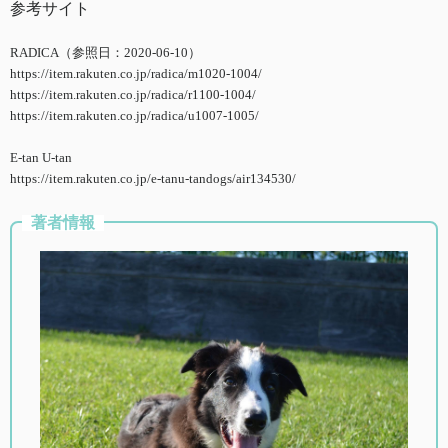
参考サイト
RADICA（参照日：2020-06-10）
https://item.rakuten.co.jp/radica/m1020-1004/
https://item.rakuten.co.jp/radica/r1100-1004/
https://item.rakuten.co.jp/radica/u1007-1005/
E-tan U-tan
https://item.rakuten.co.jp/e-tanu-tandogs/air134530/
著者情報