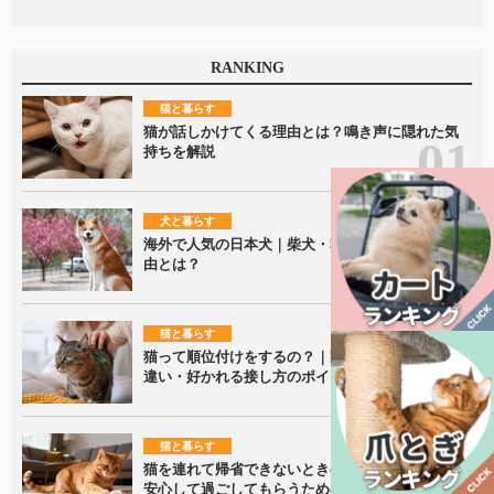
RANKING
猫と暮らす
猫が話しかけてくる理由とは？鳴き声に隠れた気
持ちを解説
犬と暮らす
海外で人気の日本犬｜柴犬・秋田犬が愛される理
由とは？
猫と暮らす
猫って順位付けをするの？｜家族内での接し方の
違い・好かれる接し方のポイントを解説！
猫と暮らす
猫を連れて帰省できないときの留守番ポイント｜
安心して過ごしてもらうための準備を解説