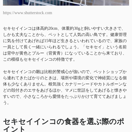
https://www.shutterstock.com
セキセイインコは体高約20cm、体重約30gと飼いやすい大きさで、
しかも丈夫なことから、ペットとして人気の高い鳥です。健康管理
に気を付けてあげれば15年ほど生きるといわれているので、家族の
一員として長く一緒にいられるでしょう。「セキセイ」という名前
は背中が黄色とブルー（背黄青）になっていることから来ており、
この模様もセキセイインコの特徴です。
セキセイインコの雛は比較的警戒心が強いので、ペットショップか
ら連れてきたばかりのときは、場所や環境の変化で神経質になる個
体も少なくありません。根気強くカナリーシードやカトルボーンな
どの殻付きのエサをあげるほか、マメに世話をしてあげると懐きや
すいので、小さなころから愛情をたっぷりかけて育ててあげましょ
う。
セキセイインコの食器を選ぶ際のポ
イント