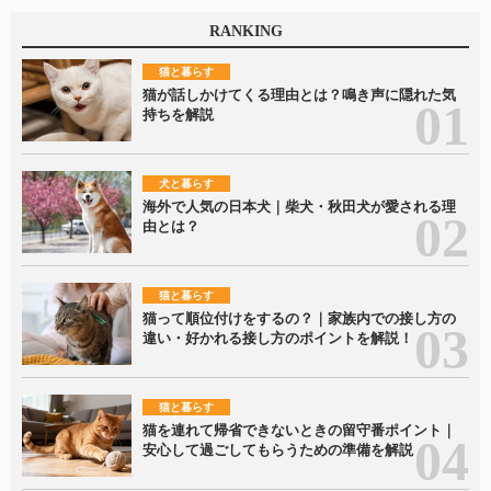
RANKING
猫と暮らす
猫が話しかけてくる理由とは？鳴き声に隠れた気
持ちを解説
犬と暮らす
海外で人気の日本犬｜柴犬・秋田犬が愛される理
由とは？
猫と暮らす
猫って順位付けをするの？｜家族内での接し方の
違い・好かれる接し方のポイントを解説！
猫と暮らす
猫を連れて帰省できないときの留守番ポイント｜
安心して過ごしてもらうための準備を解説