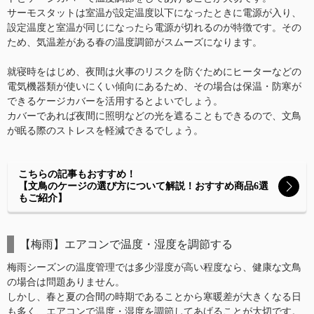
サーモスタットは室温が設定温度以下になったときに電源が入り、
設定温度と室温が同じになったら電源が切れるのが特徴です。その
ため、気温差がある春の温度調節がスムーズになります。
就寝時をはじめ、夜間は火事のリスクを防ぐためにヒーターなどの
電気機器類が使いにくい傾向にあるため、その場合は保温・防寒が
できるケージカバーを活用するとよいでしょう。
カバーであれば夜間に照明などの光を遮ることもできるので、文鳥
が眠る際のストレスを軽減できるでしょう。
こちらの記事もおすすめ！
【文鳥のケージの選び方について解説！おすすめ商品6選
もご紹介】
【梅雨】エアコンで温度・湿度を調節する
梅雨シーズンの温度管理では多少湿度が高い程度なら、健康な文鳥
の場合は問題ありません。
しかし、春と夏の合間の時期であることから寒暖差が大きくなる日
も多く、エアコンで温度・湿度を調節してあげることが大切です。