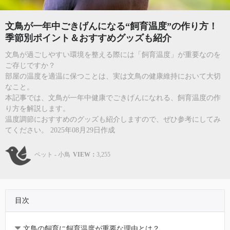
文鳥が一年中ごきげんになる“飼育温度”の作り方！
季節別ポイント＆おすすめグッズも紹介
文鳥が過ごしやすい環境を整える際には「飼育温度」が重要なのを
ご存じですか？
部屋の温度を適温に保つことは、実は文鳥の健康維持において大切
なこと。
本記事では、文鳥が一年中健康でごきげんになれる、飼育温度の作
り方を解説します。
温度調節におすすめのグッズも紹介しますので、ぜひ参考にしてみ
てください。 2025年08月29日作成
ペット - 小鳥
VIEW：
3,255
目次
文鳥の飼育に飼育温度が重要な理由とは？