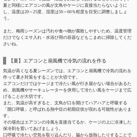
夏と同様にエアコンの風が文鳥やケージに直接当たらないように
し、温度は20～25度、湿度は50～60％程度を目安に調整しましょ
う。
また、梅雨シーズンは汚れや食べ物が腐敗しやすいため、温度管理
だけでなくエサ入れ・水浴び用の容器などもこまめに掃除してくだ
さいね。
【夏】エアコンと扇風機で冷気の流れを作る
気温が高くなる夏シーズンでは、エアコンと扇風機で冷気の流れを
作って暑さ対策をすることが大切です。
エアコンだけではケージまで冷たい風が行き届かない場合があるた
め、扇風機やサーキュレーターを併用して冷たい風をケージまで広
げることが大切です。
また、気温が高すぎると、文鳥が口を開けてハアハアと呼吸する
「開口呼吸」と呼ばれる熱中症の初期症状が現れる可能性がありま
す。
その場合はエアコンの冷風を直接当てるか、ケージの上に冷凍した
保冷剤を置いてあげましょう。
口呼吸で冷たい空気を取り込んだり、脇から放熱したりすることで