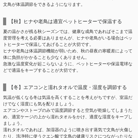
文鳥が体温調節をできるようになります。
【秋】ヒナや老鳥は適宜ペットヒーターで保温する
夏の温かさが残る秋シーズンでは、健康な成鳥であればそこまで温
度管理を考える必要はありませんが、ヒナや老鳥がいる場合はペッ
トヒーターで保温してあげることが大切です。
ヒナや老鳥は体温調節機能が弱いため、秋の昼夜の寒暖差によって
体に負担がかかることも少なくありません。
急激な温度変化が起こらないように、ペットヒーターや保温電球な
どで適温をキープすることが大切です。
【冬】エアコンと濡れタオルで温度・湿度を調節する
気温が低くなる冬は気温を高くすることを考えがちですが、室温だ
けでなく湿度にも気を配りましょう。
エアコンやストーブのみで温度調節すると空気が乾燥してしまうた
め、適宜ケージの上から濡れタオルをかけ、適度な湿度をキープし
ましょう。
濡れタオルであれば、加湿器のように噴き出す蒸気で文鳥が火傷し
たり、洗浄時に使うクエン酸で文鳥の健康リスクにつながったりな