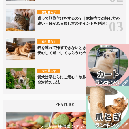
猫と暮らす
猫って順位付けをするの？｜家族内での接し方の
違い・好かれる接し方のポイントを解説！
猫と暮らす
猫を連れて帰省できないときの留守番ポイント｜
安心して過ごしてもらうための準備を解説
犬と暮らす
愛犬は草むらにご用心！散歩中に潜むリスクと安
全対策の方法
FEATURE
メーカー提供コンテンツ