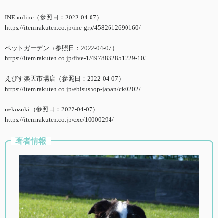
INE online（参照日：2022-04-07）
https://item.rakuten.co.jp/ine-grp/4582612690160/
ペットガーデン（参照日：2022-04-07）
https://item.rakuten.co.jp/five-1/4978832851229-10/
えびす楽天市場店（参照日：2022-04-07）
https://item.rakuten.co.jp/ebisushop-japan/ck0202/
nekozuki（参照日：2022-04-07）
https://item.rakuten.co.jp/cxc/10000294/
著者情報