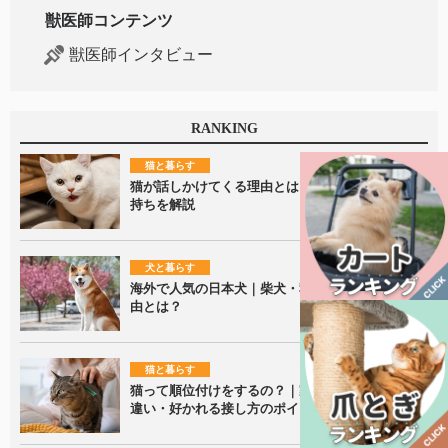
獣医師コンテンツ
獣医師インタビュー
RANKING
猫と暮らす
猫が話しかけてくる理由とは？鳴き声に隠れた気
持ちを解説
犬と暮らす
海外で人気の日本犬｜柴犬・秋田犬が愛される理
由とは？
猫と暮らす
猫って順位付けをするの？｜家族内での接し方の
違い・好かれる接し方のポイントを解説！